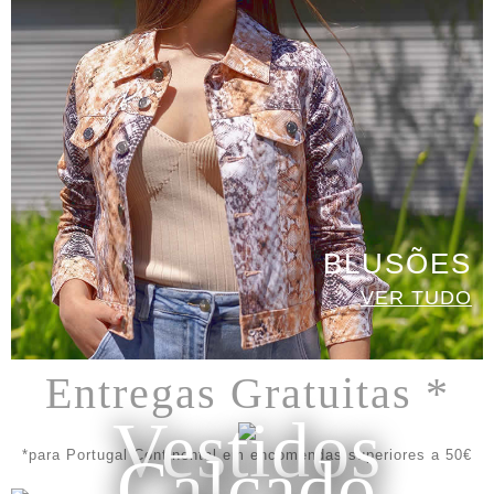
BLUSÕES
VER TUDO
Entregas Gratuitas *
Vestidos
*para Portugal Continental em encomendas superiores a 50€
Calçado